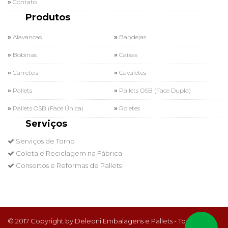
Contato
Produtos
Alavancas
Bandejas
Bobinas
Caixas
Carretéis
Cavaletes
Pallets
Pallets OSB (Face Dupla)
Pallets OSB (Face Única)
Roletes
Serviços
Serviços de Torno
Coleta e Reciclagem na Fábrica
Consertos e Reformas de Pallets
© 2017 Copyright by Deleoni Embalagens e Pallets - Todos os