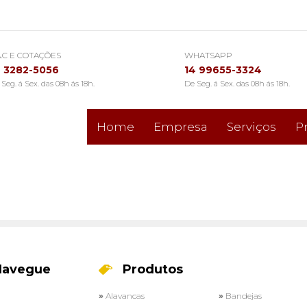
A.C E COTAÇÕES
WHATSAPP
4 3282-5056
14 99655-3324
Seg. á Sex. das 08h ás 18h.
De Seg. á Sex. das 08h ás 18h.
Home
Empresa
Serviços
P
balagens
Navegue
Produtos
Alavancas
Bandejas