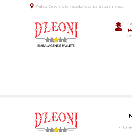
Pallets Deleoni, o fornecedor ideal para sua empresa.
S.
1
De 
logo-deleoni-pallets-em
Home