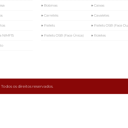
esa
Bobinas
Caixas
os
Carretéis
Cavaletes
tos
Pallets
Pallets OSB (Face Du
 NIMF15
Pallets OSB (Face Única)
Roletes
to
Todos os direitos reservados.