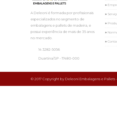
Empr
A Deleoni é formada por profissionais
Serviç
especializados no segmento de
Produ
embalagens e pallets de madeira, e
possui experiência de mais de 35 anos
Norma
no mercado.
Conta
14 3282-5056
Duartina/SP - 17480-000
© 2017 Copyright by Deleoni Embalagens e Pallets - 